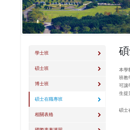
碩
學士班
碩士班
本學
班教
博士班
可讓
生提
碩士在職專班
碩士
相關表格
國際素養護照