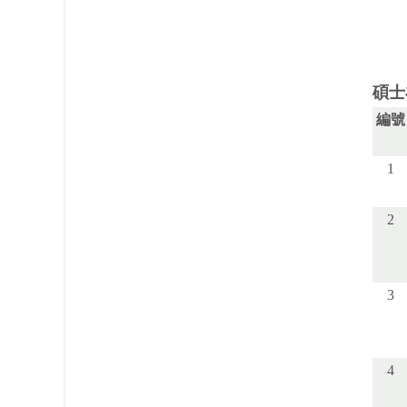
碩士
編號
1
2
3
4