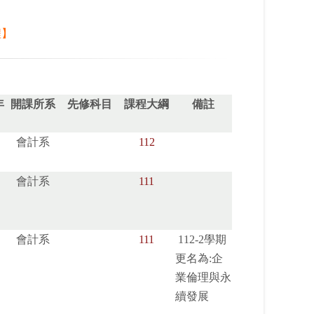
程
】
年
開課所系
先修科目
課程大綱
備註
會計系
112
會計系
111
會計系
111
112-2學期
更名為:企
業倫理與永
續發展