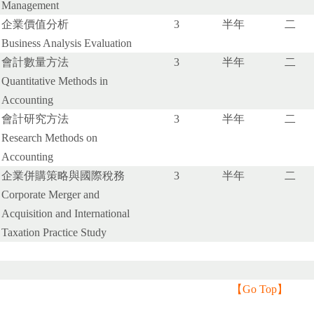
Management
企業價值分析
3
半年
二
Business Analysis Evaluation
會計數量方法
3
半年
二
Quantitative Methods in
Accounting
會計研究方法
3
半年
二
Research Methods on
Accounting
企業併購策略與國際稅務
3
半年
二
Corporate Merger and
Acquisition and International
Taxation Practice Study
【
Go Top
】